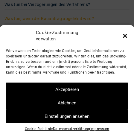
Was tun bei Verzögerungen des Verfahrens?
Was tun, wenn der Bauantrag abgelehnt wird?
Cookie-Zustimmung
verwalten
service@bauantrag.de
Wir verwenden Technologien wie Cookies, um Geräteinformationen zu
speichern und/oder darauf zuzugreifen. Wir tun dies, um das Browsing-
Erlebnis zu verbessern und um (nicht) personalisierte Werbung
anzuzeigen. Wenn du nicht zustimmst oder die Zustimmung widerrufst,
kann dies bestimmte Merkmale und Funktionen beeinträchtigen.
Akzeptieren
Ablehnen
© 2026 |
Impressum
|
Datenschutzerklärung
Einstellungen ansehen
Vor
Während
Nach
Während
Cookie-Richtlinie
Datenschutzerklärung
Impressum
Bauantrag
Bauantrag
Bauantrag
Bauphase